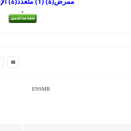
ممرض(ة) (1) متعدد(ة) الإختصاصات
ENSMR