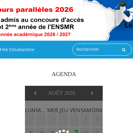
Vie Estudiantine
AGENDA
AOÛT 2026
LUN
MAR
MER
JEU
VEN
SAM
DIM
27
28
29
30
31
1
2
7
3
4
5
6
8
9