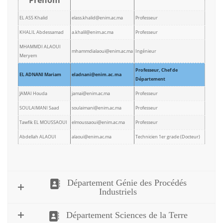
Prénom
EL ASS Khalid
elass.khalid@enim.ac.ma
Professeur
KHALIL Abdessamad
a.khalil@enim.ac.ma
Professeur
MHAMMDI ALAOUI
mhammdialaoui@enim.ac.ma
Ingénieur
Meryem
Professeur, Chef de
EL ADNANI Mariam
eladnani@enim.ac.ma
Département
JAMAI Houda
jamai@enim.ac.ma
Professeur
SOULAIMANI Saad
soulaimani@enim.ac.ma
Professeur
Tawfik EL MOUSSAOUI
elmoussaoui@enim.ac.ma
Professeur
Abdellah ALAOUI
alaoui@enim.ac.ma
Technicien 1er grade (Docteur)
Département Génie des Procédés
Industriels
Département Sciences de la Terre