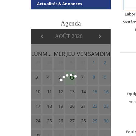
Actualités & Annonces
Labora
Systèm
Agenda
AOÛT 2026
LUN
MAR
MER
JEU
VEN
SAM
DIM
27
28
29
30
31
1
2
6
3
4
5
7
8
9
10
11
12
13
14
15
16
Equi
Ana
17
18
19
20
21
22
23
24
25
26
27
28
29
30
Equip
31
1
2
3
4
5
6