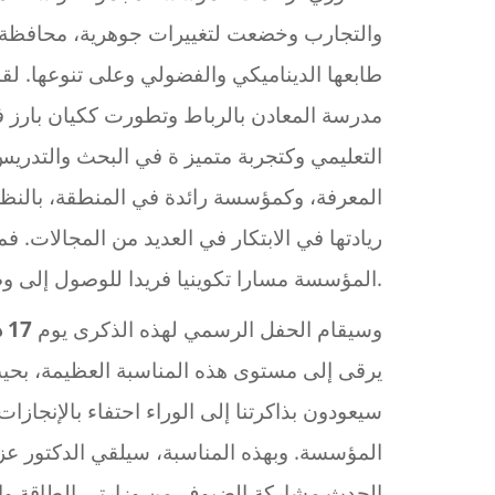
والتجارب وخضعت لتغييرات جوهرية، محافظة 
طابعها الديناميكي والفضولي وعلى تنوعها. لق
مدرسة المعادن بالرباط وتطورت ككيان بارز 
التعليمي وكتجربة متميز ة في البحث والتدري
المعرفة، وكمؤسسة رائدة في المنطقة، بالنظر
ريادتها في الابتكار في العديد من المجالات.
المؤسسة مسارا تكوينيا فريدا للوصول إلى وضعها الحالي كمؤسسة معترف بها في التعليم العالي.
وسيقام الحفل الرسمي لهذه الذكرى يوم
17 دجنبر
يرقى إلى مستوى هذه المناسبة العظيمة، بح
سيعودون بذاكرتنا إلى الوراء احتفاء بالإنجا
المؤسسة. وبهذه المناسبة، سيلقي الدكتور عز
الحدث مشاركة الضيوف من وزارتي الطاقة والت