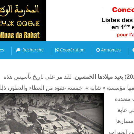
es
Recherche
Coopération
Annonces
20
) ب
عيد ميلادها الخمسين
. لقد مر على تاريخ تأسيس هذه
بوصفها مؤسسة « شابة »، خمسة عقود من العطاء والتطور، ذل
 متعددة
 غاية
مسارها
 الخبرات