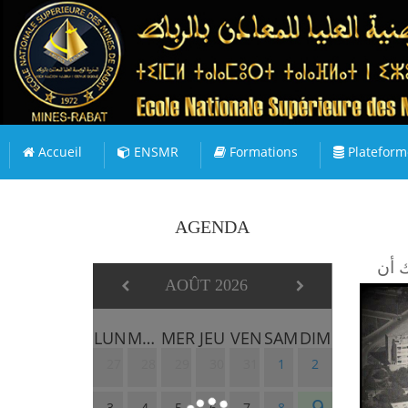
Accueil
ENSMR
Formations
Plateform
AGENDA
ك أن
AOÛT 2026
LUN
MAR
MER
JEU
VEN
SAM
DIM
27
28
29
30
31
1
2
9
3
4
5
6
7
8