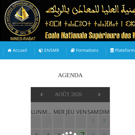
Accueil
ENSMR
Formations
Plateform
AGENDA
AOÛT 2026
LUN
MAR
MER
JEU
VEN
SAM
DIM
27
28
29
30
31
1
2
7
3
4
5
6
8
9