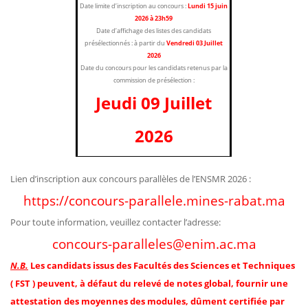
Date limite d’inscription au concours :
Lundi 15 juin
2026 à 23h59
Date d’affichage des listes des candidats
présélectionnés : à partir du
Vendredi 03 Juillet
2026
Date du concours pour les candidats retenus par la
commission de présélection :
Jeudi 09 Juillet
2026
Lien d’inscription aux concours parallèles de l’ENSMR 2026 :
https://concours-parallele.
mines-rabat.ma
Pour toute information, veuillez contacter l’adresse:
concours-paralleles@enim.ac.ma
N.B.
Les candidats issus des Facultés des Sciences et Techniques
( FST ) peuvent, à défaut du relevé de notes global, fournir une
attestation des moyennes des modules, dûment certifiée par