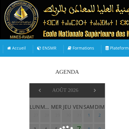
Accueil
ENSMR
Formations
Plateform
AGENDA
AOÛT 2026
LUN
MAR
MER
JEU
VEN
SAM
DIM
27
28
29
30
31
1
2
7
3
4
5
6
8
9