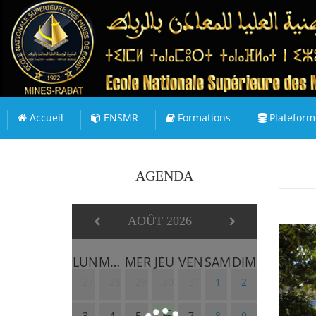
Accueil
ENSMR
Formations
Plateform
AGENDA
AOÛT 2026
LUN
MAR
MER
JEU
VEN
SAM
DIM
27
28
29
30
31
1
2
6
3
4
5
7
8
9