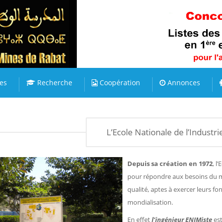
es
Recherche
Coopération
Annonces
L’Ecole Nationale de l’Industr
Depuis sa création en 1972
, l
pour répondre aux besoins du m
qualité, aptes à exercer leurs 
mondialisation.
En effet
l’ingénieur ENIMiste
est