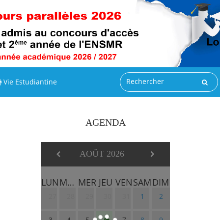
Vie Estudiantine
AGENDA
AOÛT 2026
LUN
MAR
MER
JEU
VEN
SAM
DIM
27
28
29
30
31
1
2
6
3
4
5
7
8
9