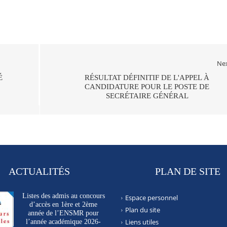
Ne
É
RÉSULTAT DÉFINITIF DE L'APPEL À
CANDIDATURE POUR LE POSTE DE
SECRÉTAIRE GÉNÉRAL
ACTUALITÉS
PLAN DE SITE
Listes des admis au concours
Espace personnel
d’accès en 1ère et 2ème
Plan du site
année de l’ENSMR pour
Liens utiles
l’année académique 2026-