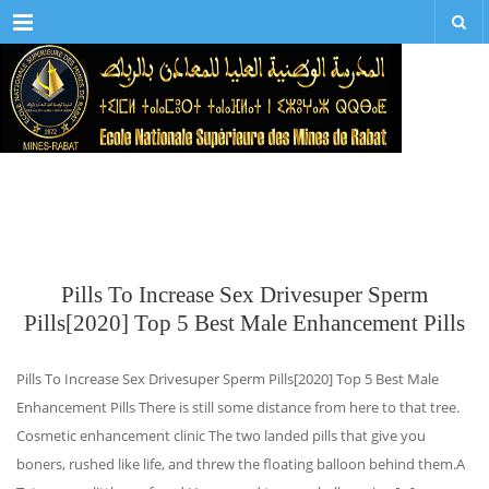
Menu
Pills To Increase Sex Drivesuper Sperm
Pills[2020] Top 5 Best Male Enhancement Pills
Pills To Increase Sex Drivesuper Sperm Pills[2020] Top 5 Best Male
Enhancement Pills There is still some distance from here to that tree.
Cosmetic enhancement clinic The two landed pills that give you
boners, rushed like life, and threw the floating balloon behind them.A