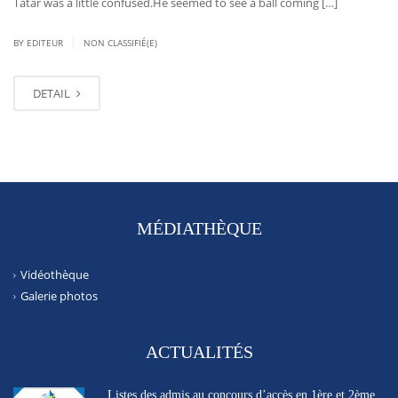
Tatar was a little confused.He seemed to see a ball coming […]
|
BY EDITEUR
NON CLASSIFIÉ(E)
DETAIL
MÉDIATHÈQUE
Vidéothèque
Galerie photos
ACTUALITÉS
Listes des admis au concours d’accès en 1ère et 2ème