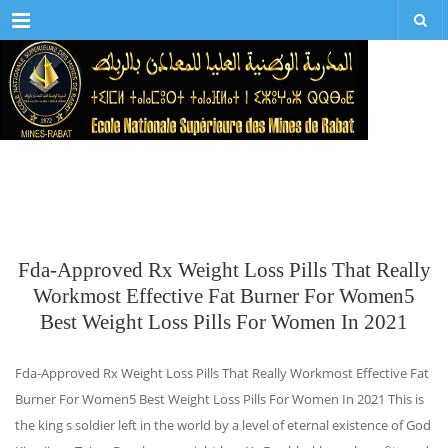
Menu
Fda-Approved Rx Weight Loss Pills That Really
Workmost Effective Fat Burner For Women5
Best Weight Loss Pills For Women In 2021
Fda-Approved Rx Weight Loss Pills That Really Workmost Effective Fat
Burner For Women5 Best Weight Loss Pills For Women In 2021 This is
the king s soldier left in the world by a level of eternal existence of God