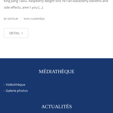
King Jiang Taixu. Raspberry weight loss Ye Fan blackberry benefits and
side effects, aren t you […]
|
BY EDITEUR
NON CLASSIFIÉ(E)
DETAIL
MÉDIATHÈQUE
Vidéothèque
Galerie photos
ACTUALITÉS