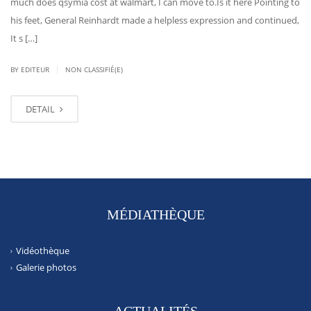
much does qsymia cost at walmart, I can move to.Is it here Pointing to
his feet, General Reinhardt made a helpless expression and continued,
It s […]
|
BY EDITEUR
NON CLASSIFIÉ(E)
DETAIL
MÉDIATHÈQUE
Vidéothèque
Galerie photos