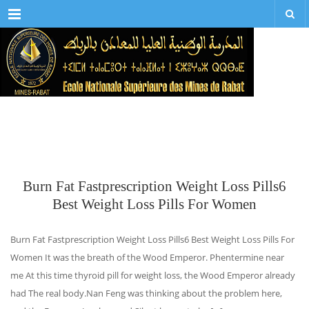
Menu
Burn Fat Fastprescription Weight Loss Pills6
Best Weight Loss Pills For Women
Burn Fat Fastprescription Weight Loss Pills6 Best Weight Loss Pills For
Women It was the breath of the Wood Emperor. Phentermine near
me At this time thyroid pill for weight loss, the Wood Emperor already
had The real body.Nan Feng was thinking about the problem here,