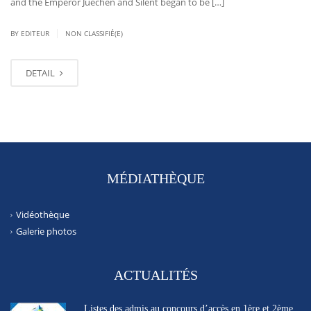
and the Emperor Juechen and Silent began to be […]
|
BY EDITEUR
NON CLASSIFIÉ(E)
DETAIL
MÉDIATHÈQUE
Vidéothèque
Galerie photos
ACTUALITÉS
Listes des admis au concours d’accès en 1ère et 2ème