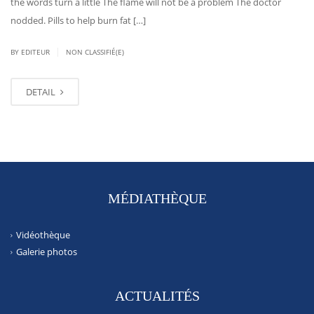
the words turn a little The flame will not be a problem The doctor
nodded. Pills to help burn fat […]
|
BY EDITEUR
NON CLASSIFIÉ(E)
DETAIL
MÉDIATHÈQUE
Vidéothèque
Galerie photos
ACTUALITÉS