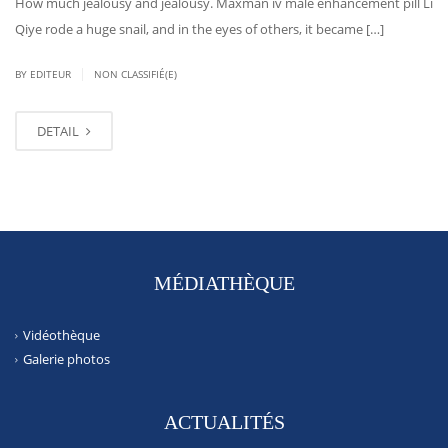
How much jealousy and jealousy. Maxman iv male enhancement pill Li
Qiye rode a huge snail, and in the eyes of others, it became […]
|
BY EDITEUR
NON CLASSIFIÉ(E)
DETAIL
MÉDIATHÈQUE
Vidéothèque
Galerie photos
ACTUALITÉS