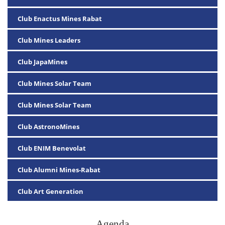
Club Enactus Mines Rabat
Club Mines Leaders
Club JapaMines
Club Mines Solar Team
Club Mines Solar Team
Club AstronoMines
Club ENIM Benevolat
Club Alumni Mines-Rabat
Club Art Generation
Agenda