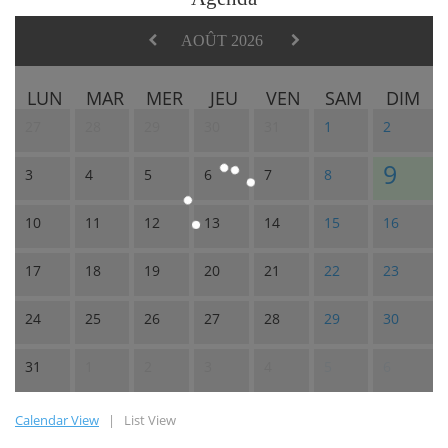
AOÛT 2026
LUN
MAR
MER
JEU
VEN
SAM
DIM
27
28
29
30
31
1
2
9
3
4
5
6
7
8
10
11
12
13
14
15
16
17
18
19
20
21
22
23
24
25
26
27
28
29
30
31
1
2
3
4
5
6
Calendar View
|
List View