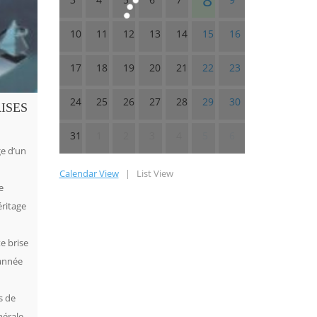
10
11
12
13
14
15
16
17
18
19
20
21
22
23
24
25
26
27
28
29
30
ISES
31
1
2
3
4
5
6
e d’un
Calendar View
|
List View
e
éritage
e brise
 année
s de
nérale