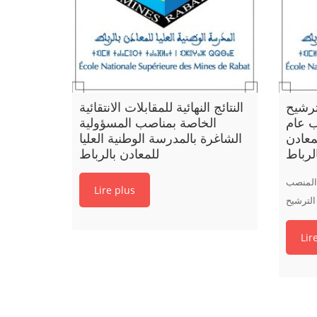
ترشيح
النتائج النهائية للمقابلات الانتقائية
 عام
الخاصة بمناصب المسؤولية
معادن
الشاغرة بالمدرسة الوطنية العليا
لرباط
للمعادن بالرباط
 المنصب
Lire plus
لترشيح
Lir