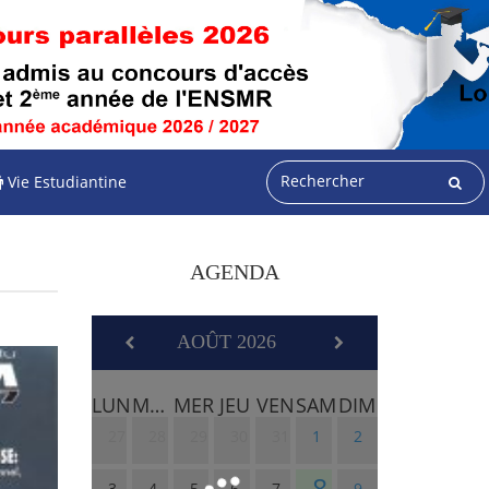
Vie Estudiantine
AGENDA
AOÛT 2026
LUN
MAR
MER
JEU
VEN
SAM
DIM
27
28
29
30
31
1
2
8
3
4
5
6
7
9